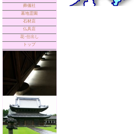
葬儀社
墓地霊園
石材店
仏具店
花･仕出し
トップ