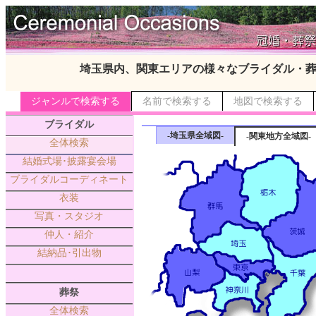
埼玉県内、関東エリアの様々なブライダル・
ジャンルで検索する
名前で検索する
地図で検索する
ブライダル
-埼玉県全域図-
-関東地方全域図-
全体検索
結婚式場･披露宴会場
ブライダルコーディネート
衣装
写真・スタジオ
仲人・紹介
結納品･引出物
葬祭
全体検索