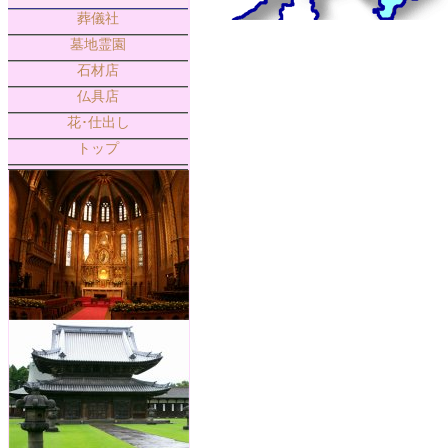
葬儀社
墓地霊園
石材店
仏具店
花･仕出し
トップ