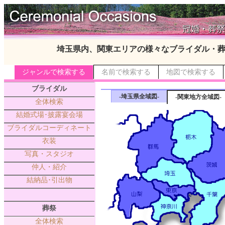
埼玉県内、関東エリアの様々なブライダル・
ジャンルで検索する
名前で検索する
地図で検索する
ブライダル
-埼玉県全域図-
-関東地方全域図-
全体検索
結婚式場･披露宴会場
ブライダルコーディネート
衣装
写真・スタジオ
仲人・紹介
結納品･引出物
葬祭
全体検索