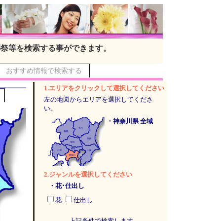
葬祭等を検索する事ができます。
おすすめ情報で検索する
1.エリアをクリックして選択してください
左の地図からエリアを選択してくださ
い。
・神奈川県 全域
2.ジャンルを選択してください
・花･仕出し
花
仕出し
上記条件で検索します。