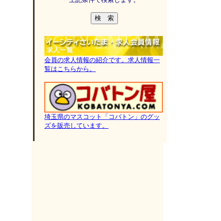
会員の求人情報の紹介です。求人情報一
覧はこちらから。
埼玉県のマスコット「コバトン」のグッ
ズを販売しています。