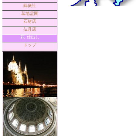
葬儀社
墓地霊園
石材店
仏具店
花･仕出し
トップ