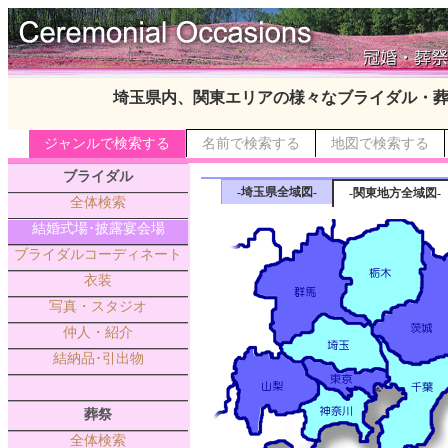
埼玉県内、関東エリアの様々なブライダル・
ジャンルで検索する
名前で検索する
地図で検索する
ブライダル
-埼玉県全域図-
-関東地方全域図-
全体検索
結婚式場･披露宴会場
ブライダルコーディネート
衣装
写真・スタジオ
仲人・紹介
結納品･引出物
葬祭
全体検索