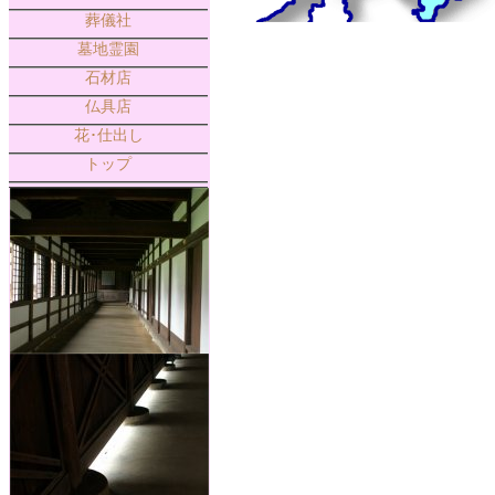
葬儀社
墓地霊園
石材店
仏具店
花･仕出し
トップ