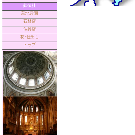
葬儀社
墓地霊園
石材店
仏具店
花･仕出し
トップ