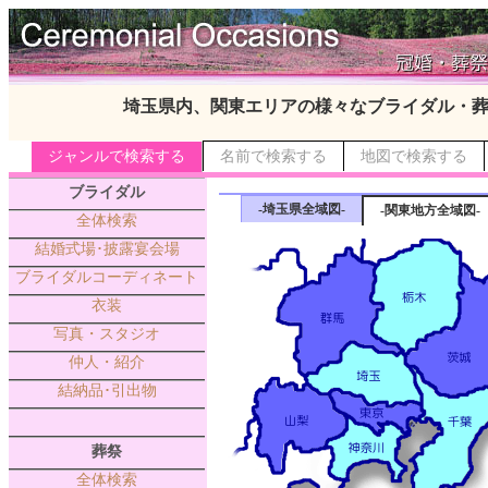
埼玉県内、関東エリアの様々なブライダル・
ジャンルで検索する
名前で検索する
地図で検索する
ブライダル
-埼玉県全域図-
-関東地方全域図-
全体検索
結婚式場･披露宴会場
ブライダルコーディネート
衣装
写真・スタジオ
仲人・紹介
結納品･引出物
葬祭
全体検索