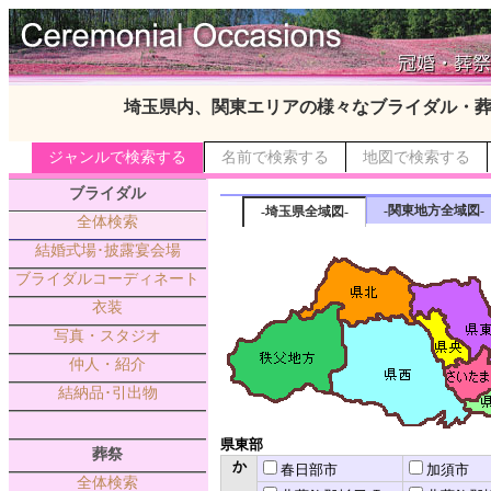
埼玉県内、関東エリアの様々なブライダル・
ジャンルで検索する
名前で検索する
地図で検索する
ブライダル
-関東地方全域図-
-埼玉県全域図-
全体検索
結婚式場･披露宴会場
ブライダルコーディネート
衣装
写真・スタジオ
仲人・紹介
結納品･引出物
県東部
葬祭
か
春日部市
加須市
全体検索