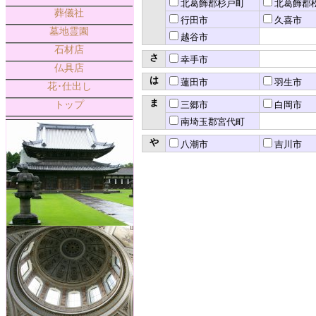
北葛飾郡杉戸町
北葛飾郡
葬儀社
行田市
久喜市
墓地霊園
越谷市
石材店
さ
幸手市
仏具店
は
蓮田市
羽生市
花･仕出し
ま
トップ
三郷市
白岡市
南埼玉郡宮代町
や
八潮市
吉川市