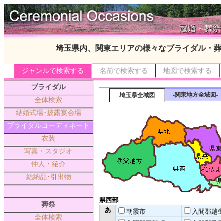
埼玉県内、関東エリアの様々なブライダル・
ジャンルで検索する
名前で検索する
地図で検索する
ブライダル
-関東地方全域図-
-埼玉県全域図-
全体検索
結婚式場･披露宴会場
ブライダルコーディネート
衣装
写真・スタジオ
仲人・紹介
結納品･引出物
県西部
葬祭
あ
朝霞市
入間郡越
全体検索