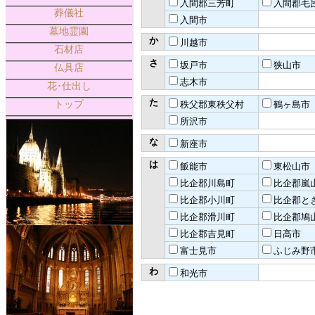
入間郡三芳町
入間郡毛
葬儀社
入間市
墓地霊園
か
川越市
石材店
さ
坂戸市
狭山市
仏具店
志木市
花･仕出し
た
トップ
秩父郡東秩父村
鶴ヶ島市
所沢市
な
新座市
は
飯能市
東松山市
比企郡川島町
比企郡嵐
比企郡小川町
比企郡と
比企郡滑川町
比企郡鳩
比企郡吉見町
日高市
富士見市
ふじみ野
わ
和光市