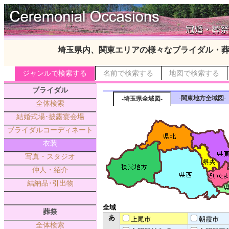
埼玉県内、関東エリアの様々なブライダル・
ジャンルで検索する
名前で検索する
地図で検索する
ブライダル
-関東地方全域図-
-埼玉県全域図-
全体検索
結婚式場･披露宴会場
ブライダルコーディネート
衣装
写真・スタジオ
仲人・紹介
結納品･引出物
全域
葬祭
あ
上尾市
朝霞市
全体検索