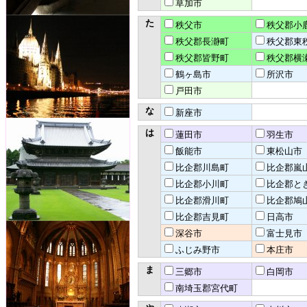
草加市
た
秩父市
秩父郡小
秩父郡長瀞町
秩父郡東
秩父郡皆野町
秩父郡横
鶴ヶ島市
所沢市
戸田市
な
新座市
は
蓮田市
羽生市
飯能市
東松山市
比企郡川島町
比企郡嵐
比企郡小川町
比企郡と
比企郡滑川町
比企郡鳩
比企郡吉見町
日高市
深谷市
富士見市
ふじみ野市
本庄市
ま
三郷市
白岡市
南埼玉郡宮代町