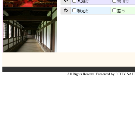
や
八潮市
吉川市
わ
和光市
蕨市
All Rights Reserve. Presented by ECITY SA