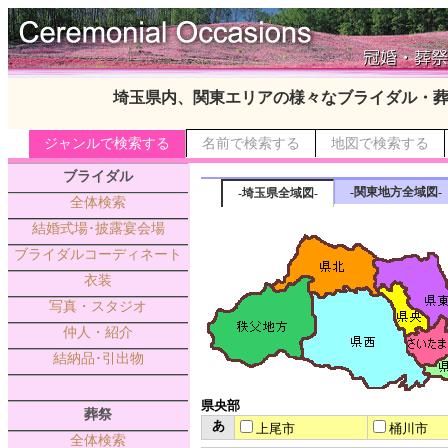
埼玉県内、関東エリアの様々なブライダル・
ジャンルで検索する
名前で検索する
地図で検索する
ブライダル
-関東地方全域図-
-埼玉県全域図-
全体検索
結婚式場･披露宴会場
ブライダルコーディネート
衣装
写真・スタジオ
仲人・紹介
結納品･引出物
県央部
葬祭
あ
上尾市
桶川市
全体検索