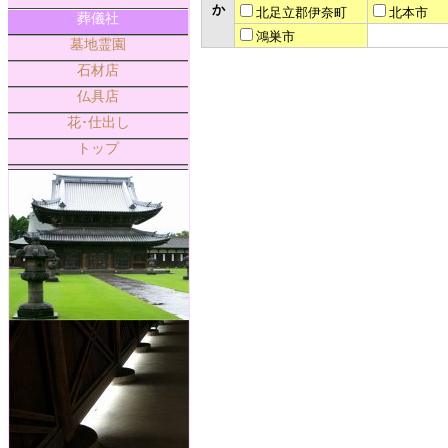
か
北足立郡伊奈町
北本市
葬儀社
鴻巣市
墓地霊園
石材店
仏具店
花･仕出し
トップ