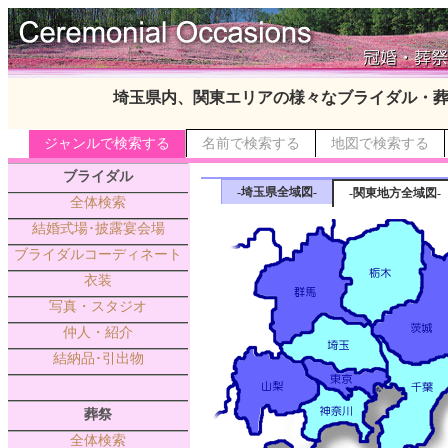
埼玉県内、関東エリアの様々なブライダル・
ジャンルで検索する
名前で検索する
地図で検索する
ブライダル
-埼玉県全域図-
-関東地方全域図-
全体検索
結婚式場･披露宴会場
ブライダルコーディネート
衣装
写真・スタジオ
仲人・紹介
結納品･引出物
葬祭
全体検索