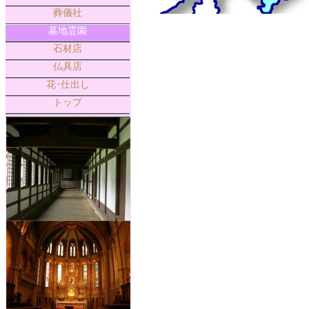
葬儀社
墓地霊園
石材店
仏具店
花･仕出し
トップ