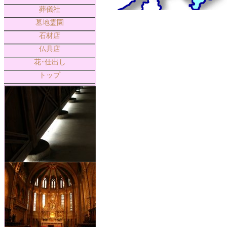
葬儀社
墓地霊園
石材店
仏具店
花･仕出し
トップ