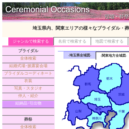
埼玉県内、関東エリアの様々なブライダル・
ジャンルで検索する
名前で検索する
地図で検索する
ブライダル
-埼玉県全域図-
-関東地方全域図-
全体検索
結婚式場･披露宴会場
ブライダルコーディネート
衣装
写真・スタジオ
仲人・紹介
結納品･引出物
葬祭
全体検索