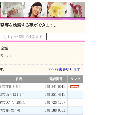
葬祭等を検索する事ができます。
おすすめ情報で検索する
 全域
検索「い」
です。
>>> 検索をやり直す
住所
電話番号
リンク
巣市本町8-5-1
048-541-0011
口市西川口1-9-4
048-251-4811
尾市大字川291-1
048-726-1737
谷市妻沼1470
048-588-0303