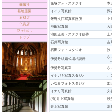
飯塚フォトスタジオ
本庄
葬儀社
墓地霊園
イイノ写真館
深
石材店
飯野文江写真事務所
上
仏具店
池田写真館
入
花･仕出し
池田正美・スタジオ絵夢
上尾
トップ
石井写真館
吉
石田フォトスタジオ
狭山
さ
伊勢丹結婚式場相談所
15-
伊勢丹写真室
さ
イナガキ写真スタジオ
川
いなみフォトスタジオ
加須
イナリ写真館
久
(有)井上写真館
秩父
井上写真館
深