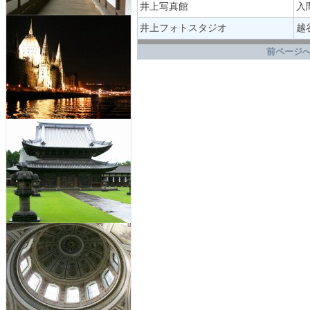
井上写真館
入
井上フォトスタジオ
越
.
前ページへ