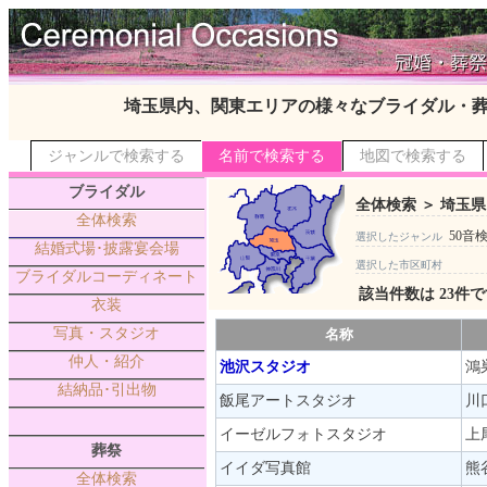
埼玉県内、関東エリアの様々なブライダル・
ジャンルで検索する
名前で検索する
地図で検索する
ブライダル
全体検索 ＞ 埼玉県
全体検索
50音
選択したジャンル
結婚式場･披露宴会場
選択した市区町村
ブライダルコーディネート
該当件数は 23件
衣装
写真・スタジオ
名称
仲人・紹介
池沢スタジオ
鴻
結納品･引出物
飯尾アートスタジオ
川
イーゼルフォトスタジオ
上
葬祭
イイダ写真館
熊
全体検索