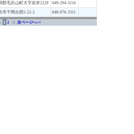
間郡毛呂山町大字岩井2228
049-294-3216
谷市千間台西5-22-2
048-976-3311
1
-
2
/2 -
次ページへ>>