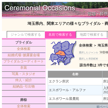
埼玉県内、関東エリアの様々なブライダル・
ジャンルで検索する
名前で検索する
地図で検索する
ブライダル
全体検索 ＞ 埼玉県
全体検索
50音
選択したジャンル
結婚式場･披露宴会場
選択した市区町村
ブライダルコーディネート
該当件数は 3件で
衣装
写真・スタジオ
名称
仲人・紹介
エクラン所沢
所
結納品･引出物
入
エスポワール・アルファ
20
エスポワール晨麓苑
所
葬祭
.
全体検索
前ページ