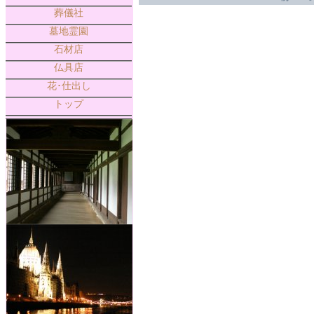
葬儀社
墓地霊園
石材店
仏具店
花･仕出し
トップ