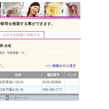
葬祭等を検索する事ができます。
おすすめ情報で検索する
県 全域
紹介 50音検索「そ」
す。
>>> 検索をやり直す
住所
電話番号
リンク
市草加1-18-24
0120-425868
市戸塚4-26-19
048-298-1717
1
へ-
/1 -次ページへ