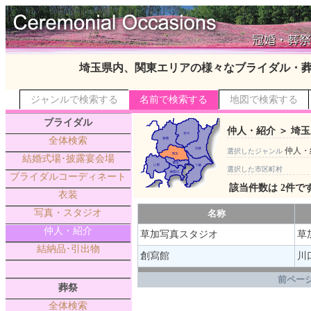
埼玉県内、関東エリアの様々なブライダル・
ジャンルで検索する
名前で検索する
地図で検索する
ブライダル
仲人・紹介 ＞ 埼玉
全体検索
仲人・
選択したジャンル
結婚式場･披露宴会場
選択した市区町村
ブライダルコーディネート
該当件数は 2件で
衣装
写真・スタジオ
名称
仲人・紹介
草加写真スタジオ
草加
結納品･引出物
創寫館
川口
.
前ページ
葬祭
全体検索