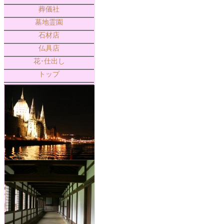
葬儀社
墓地霊園
石材店
仏具店
花･仕出し
トップ