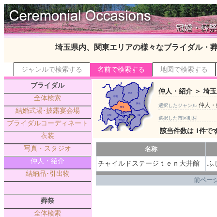
埼玉県内、関東エリアの様々なブライダル・
ジャンルで検索する
名前で検索する
地図で検索する
ブライダル
仲人・紹介 ＞ 埼玉
全体検索
仲人・
選択したジャンル
結婚式場･披露宴会場
選択した市区町村
ブライダルコーディネート
該当件数は 1件で
衣装
写真・スタジオ
名称
仲人・紹介
チャイルドステージｔｅｎ大井館
ふ
結納品･引出物
.
前ページ
葬祭
全体検索