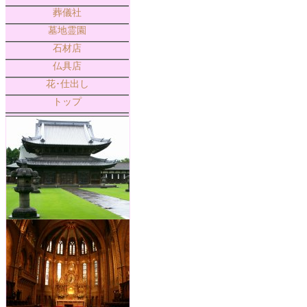
葬儀社
墓地霊園
石材店
仏具店
花･仕出し
トップ