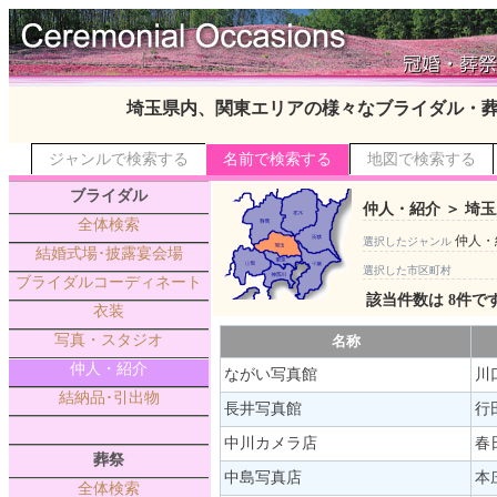
埼玉県内、関東エリアの様々なブライダル・
ジャンルで検索する
名前で検索する
地図で検索する
ブライダル
仲人・紹介 ＞ 埼玉
全体検索
仲人・
選択したジャンル
結婚式場･披露宴会場
選択した市区町村
ブライダルコーディネート
該当件数は 8件で
衣装
写真・スタジオ
名称
仲人・紹介
ながい写真館
川
結納品･引出物
長井写真館
行
中川カメラ店
春
葬祭
中島写真店
本
全体検索