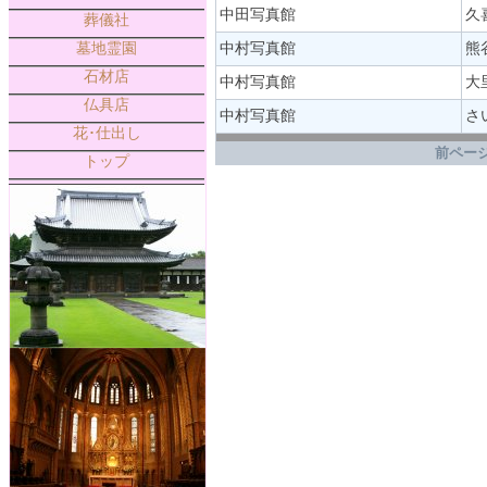
中田写真館
久
葬儀社
墓地霊園
中村写真館
熊
石材店
中村写真館
大
仏具店
中村写真館
さ
花･仕出し
.
前ページ
トップ