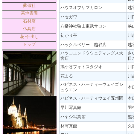
葬儀社
ハウスオブザマカロン
越
墓地霊園
ハセガワ
川
石材店
八幡神社狭山東武サロン
狭山
仏具店
初かり亭
川
花･仕出し
トップ
ハックルベリー 越谷店
越谷
ハツコエンドウウェディングス大
さ
宮店
目7
鳩ケ谷フォトスタジオ
川口
花まる
川
バピネス・ハーティーウェイゴシ
本庄
ュウエン
ハピネス・ハーティウェイ五州園
本庄
早川写真館
羽生
ハヤシ写真館
熊
林写真館
久