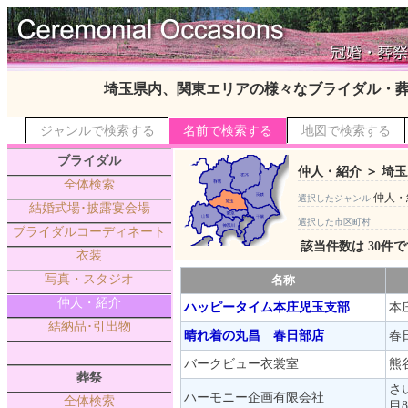
埼玉県内、関東エリアの様々なブライダル・
ジャンルで検索する
名前で検索する
地図で検索する
ブライダル
仲人・紹介 ＞ 埼玉
全体検索
仲人・
選択したジャンル
結婚式場･披露宴会場
選択した市区町村
ブライダルコーディネート
該当件数は 30件
衣装
写真・スタジオ
名称
仲人・紹介
ハッピータイム本庄児玉支部
本
結納品･引出物
晴れ着の丸昌 春日部店
春日
バークビュー衣裳室
熊
葬祭
さ
ハーモニー企画有限会社
全体検索
目8