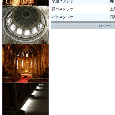
早船スタジオ
川口
原市スタジオ
上尾
ハラスタジオ
日
.
前ページへ