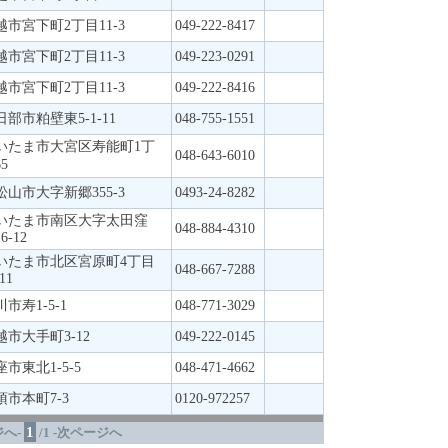
越市宮下町2丁目11-3
049-222-8417
越市宮下町2丁目11-3
049-223-0291
越市宮下町2丁目11-3
049-222-8416
日部市粕壁東5-1-11
048-755-1551
いたま市大宮区寿能町1丁
048-643-6010
5
松山市大字新郷355-3
0493-24-8282
いたま市南区大字太田窪
048-884-4310
16-12
いたま市北区宮原町4丁目
048-667-7288
11
市寿1-5-1
048-771-3029
越市大手町3-12
049-222-0145
座市東北1-5-5
048-471-4662
須市本町7-3
0120-972257
1
へ-
/1 -次ページへ