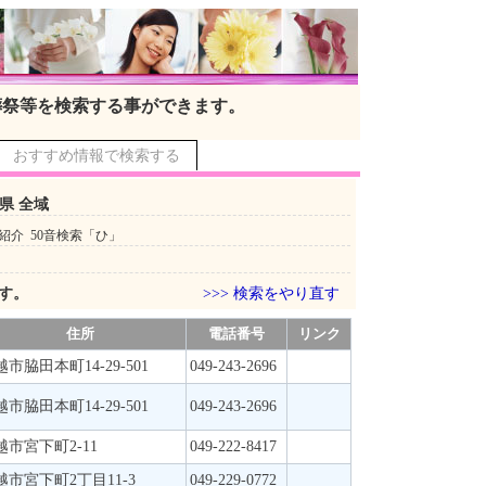
葬祭等を検索する事ができます。
おすすめ情報で検索する
県 全域
紹介 50音検索「ひ」
です。
>>> 検索をやり直す
住所
電話番号
リンク
市脇田本町14-29-501
049-243-2696
市脇田本町14-29-501
049-243-2696
越市宮下町2-11
049-222-8417
越市宮下町2丁目11-3
049-229-0772