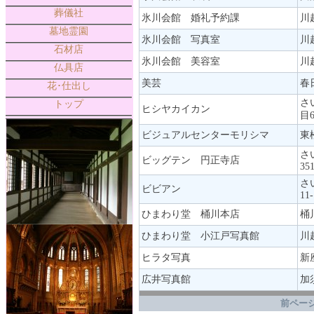
葬儀社
氷川会館 婚礼予約課
川
墓地霊園
氷川会館 写真室
川
石材店
氷川会館 美容室
川
仏具店
美芸
春
花･仕出し
さ
トップ
ヒシヤカイカン
目6
ビジュアルセンターモリシマ
東
さ
ビッグテン 円正寺店
35
さ
ビビアン
11-
ひまわり堂 桶川本店
桶川
ひまわり堂 小江戸写真館
川
ヒラタ写真
新
広井写真館
加
.
前ページ