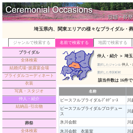
埼玉県内、関東エリアの様々なブライダル・
ジャンルで検索する
名前で検索する
地図で検索する
ブライダル
仲人・紹介 ＞ 埼玉
全体検索
仲人・
選択したジャンル
結婚式場･披露宴会場
選択した市区町村
ブライダルコーディネート
該当件数は 16件
衣装
写真・スタジオ
名称
仲人・紹介
ビースフルブライダルﾌﾟﾛﾃﾞｭｰｽ
川越
結納品･引出物
ピースフルブライダルプロデュー
川越
ス
氷川会館
川
葬祭
全体検索
氷川会館 衣装室
川