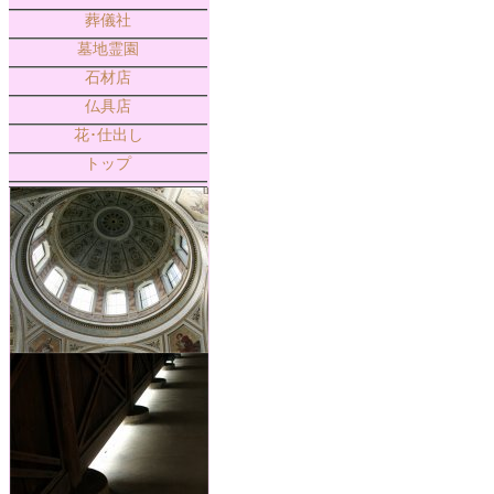
葬儀社
墓地霊園
石材店
仏具店
花･仕出し
トップ