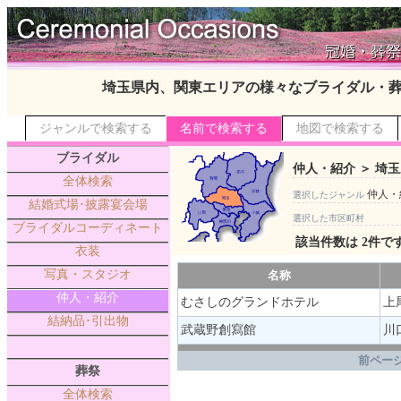
埼玉県内、関東エリアの様々なブライダル・
ジャンルで検索する
名前で検索する
地図で検索する
ブライダル
仲人・紹介 ＞ 埼玉
全体検索
仲人・
選択したジャンル
結婚式場･披露宴会場
選択した市区町村
ブライダルコーディネート
該当件数は 2件で
衣装
写真・スタジオ
名称
仲人・紹介
むさしのグランドホテル
上
結納品･引出物
武蔵野創寫館
川口
.
前ページ
葬祭
全体検索