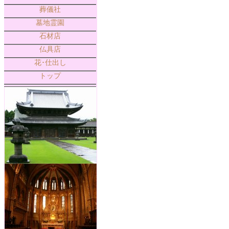
葬儀社
墓地霊園
石材店
仏具店
花･仕出し
トップ