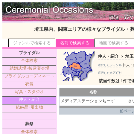
埼玉県内、関東エリアの様々なブライダル・
ジャンルで検索する
名前で検索する
地図で検索する
ブライダル
仲人・紹介 ＞ 埼玉
全体検索
仲人・
選択したジャンル
結婚式場･披露宴会場
選択した市区町村
ブライダルコーディネート
該当件数は 1件で
衣装
写真・スタジオ
名称
仲人・紹介
メディアステーションちーず
さ
結納品･引出物
.
前ページ
葬祭
全体検索