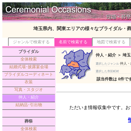
埼玉県内、関東エリアの様々なブライダル・
ジャンルで検索する
名前で検索する
地図で検索する
ブライダル
仲人・紹介 ＞ 埼玉
全体検索
仲人・
選択したジャンル
結婚式場･披露宴会場
選択した市区町村
ブライダルコーディネート
該当件数は 0件で
衣装
写真・スタジオ
仲人・紹介
結納品･引出物
ただいま情報収集中です。お
葬祭
全体検索