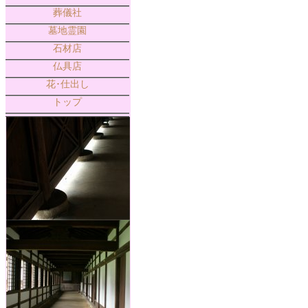
葬儀社
墓地霊園
石材店
仏具店
花･仕出し
トップ