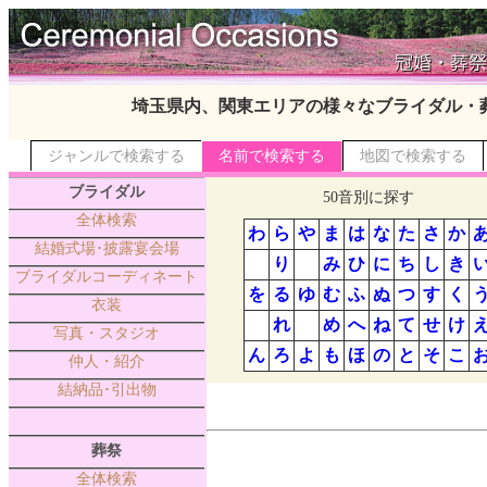
埼玉県内、関東エリアの様々なブライダル・
ジャンルで検索する
名前で検索する
地図で検索する
ブライダル
50音別に探す
全体検索
わ
ら
や
ま
は
な
た
さ
か
結婚式場･披露宴会場
り
み
ひ
に
ち
し
き
ブライダルコーディネート
を
る
ゆ
む
ふ
ぬ
つ
す
く
衣装
れ
め
へ
ね
て
せ
け
写真・スタジオ
ん
ろ
よ
も
ほ
の
と
そ
こ
仲人・紹介
結納品･引出物
葬祭
全体検索