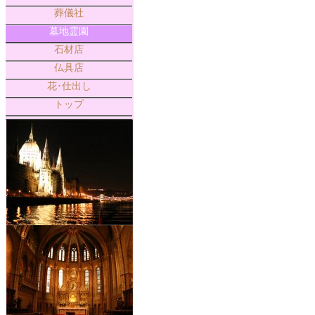
葬儀社
墓地霊園
石材店
仏具店
花･仕出し
トップ