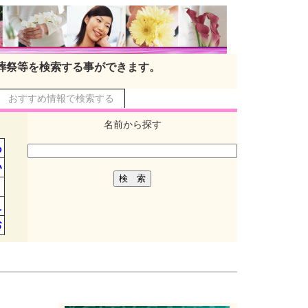
葬祭等を検索する事ができます。
おすすめ情報で検索する
名前から探す
あ
い
う
え
お