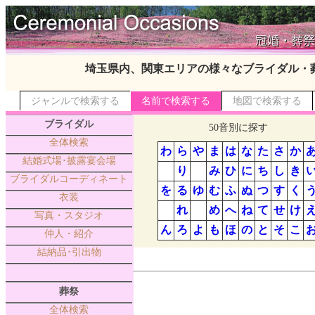
埼玉県内、関東エリアの様々なブライダル・
ジャンルで検索する
名前で検索する
地図で検索する
ブライダル
50音別に探す
全体検索
わ
ら
や
ま
は
な
た
さ
か
結婚式場･披露宴会場
り
み
ひ
に
ち
し
き
ブライダルコーディネート
を
る
ゆ
む
ふ
ぬ
つ
す
く
衣装
れ
め
へ
ね
て
せ
け
写真・スタジオ
ん
ろ
よ
も
ほ
の
と
そ
こ
仲人・紹介
結納品･引出物
葬祭
全体検索