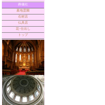
葬儀社
墓地霊園
石材店
仏具店
花･仕出し
トップ