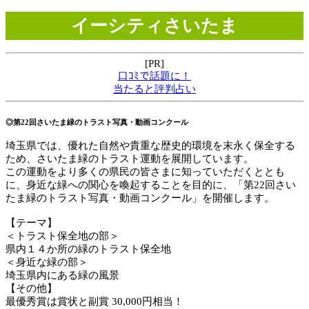
イーシティさいたま
[PR]
口ｺﾐで話題に！
当たると評判占い
◎第22回さいたま緑のトラスト写真・動画コンクール
埼玉県では、優れた自然や貴重な歴史的環境を末永く保全する
ため、さいたま緑のトラスト運動を展開しています。
この運動をより多くの県民の皆さまに知っていただくととも
に、身近な緑への関心を喚起することを目的に、「第22回さい
たま緑のトラスト写真・動画コンクール」を開催します。
【テーマ】
＜トラスト保全地の部＞
県内１４か所の緑のトラスト保全地
＜身近な緑の部＞
埼玉県内にある緑の風景
【その他】
最優秀賞は賞状と副賞 30,000円相当！