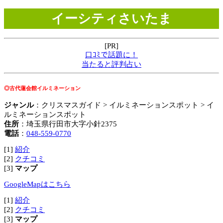
イーシティさいたま
[PR]
口ｺﾐで話題に！
当たると評判占い
◎古代蓮会館イルミネーション
ジャンル
：クリスマスガイド > イルミネーションスポット > イ
ルミネーションスポット
住所
：埼玉県行田市大字小針2375
電話
：
048-559-0770
[1]
紹介
[2]
クチコミ
[3]
マップ
GoogleMapはこちら
[1]
紹介
[2]
クチコミ
[3]
マップ