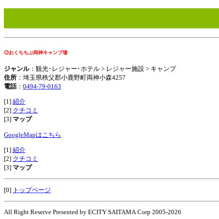
◎おくちちぶ両神キャンプ場
ジャンル
：観光･レジャー･ホテル > レジャー施設 > キャンプ
住所
：埼玉県秩父郡小鹿野町両神小森4257
電話
：
0494-79-0163
[1]
紹介
[2]
クチコミ
[3]
マップ
GoogleMapはこちら
[1]
紹介
[2]
クチコミ
[3]
マップ
[0]
トップページ
All Right Reserve Presented by ECITY SAITAMA Corp 2005-2026