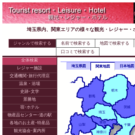
埼玉県内、関東エリアの様々な観光・レジャー・
ジャンルで検索する
名前で検索する
地図で検索する
口コミで検索する
全体検索
埼玉県図
日本地図
関東地図
レジャー施設
交通機関･旅行代理店
温泉・浴場
史跡･文学
景勝地
宿･ホテル
物産品センター･道の駅
各地のお土産･特産品
観光協会･案内所