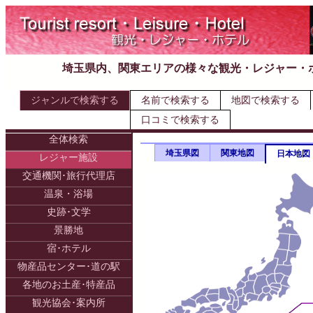
埼玉県内、関東エリアの様々な観光・レジャー・
ジャンルで検索する
名前で検索する
地図で検索する
口コミで検索する
全体検索
埼玉県図
関東地図
日本地図
レジャー施設
交通機関･旅行代理店
温泉・浴場
史跡･文学
景勝地
宿･ホテル
物産品センター･道の駅
各地のお土産･特産品
観光協会･案内所