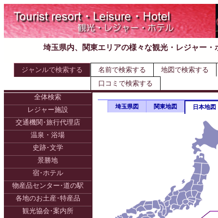
埼玉県内、関東エリアの様々な観光・レジャー・
ジャンルで検索する
名前で検索する
地図で検索する
口コミで検索する
全体検索
埼玉県図
関東地図
日本地図
レジャー施設
交通機関･旅行代理店
温泉・浴場
史跡･文学
景勝地
宿･ホテル
物産品センター･道の駅
各地のお土産･特産品
観光協会･案内所