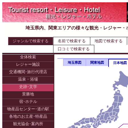
埼玉県内、関東エリアの様々な観光・レジャー・
ジャンルで検索する
名前で検索する
地図で検索する
口コミで検索する
全体検索
埼玉県図
関東地図
日本地図
レジャー施設
交通機関･旅行代理店
温泉・浴場
史跡･文学
景勝地
宿･ホテル
物産品センター･道の駅
各地のお土産･特産品
観光協会･案内所