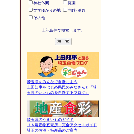
神社仏閣
庭園
文学ゆかりの地
句碑･歌碑
その他
上記条件で検索します。
埼玉県をみんなで自慢しよう
上田知事をはじめ県民のみなさんと「埼
玉県のいいものを自慢するブログ」
埼玉県のうまいものガイド
ＪＡ農産物直売所・完全アクセスガイド
埼玉のお酒・特産品のご案内