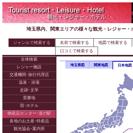
埼玉県内、関東エリアの様々な観光・レジャー・
ジャンルで検索する
名前で検索する
地図で検索する
口コミで検索する
全体検索
埼玉県図
関東地図
日本地図
レジャー施設
交通機関･旅行代理店
温泉・浴場
史跡･文学
景勝地
宿･ホテル
物産品センター･道の駅
各地のお土産･特産品
観光協会･案内所