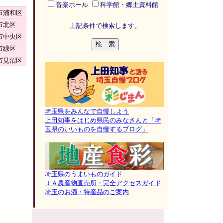
音楽ホール
科学館・郷土資料館
市浦和区
市北区
上記条件で検索します。
市中央区
市緑区
市見沼区
埼玉県をみんなで自慢しよう
上田知事をはじめ県民のみなさんと「埼
玉県のいいものを自慢するブログ」
埼玉県のうまいものガイド
ＪＡ農産物直売所・完全アクセスガイド
埼玉のお酒・特産品のご案内