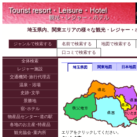
埼玉県内、関東エリアの様々な観光・レジャー・
ジャンルで検索する
名前で検索する
地図で検索する
口コミで検索する
全体検索
関東地図
日本地図
埼玉県図
レジャー施設
交通機関･旅行代理店
温泉・浴場
史跡･文学
景勝地
宿･ホテル
物産品センター･道の駅
各地のお土産･特産品
エリアをクリックしてください。
観光協会･案内所