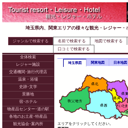
埼玉県内、関東エリアの様々な観光・レジャー・
ジャンルで検索する
名前で検索する
地図で検索する
口コミで検索する
全体検索
関東地図
日本地図
埼玉県図
レジャー施設
交通機関･旅行代理店
温泉・浴場
史跡･文学
景勝地
宿･ホテル
物産品センター･道の駅
各地のお土産･特産品
エリアをクリックしてください。
観光協会･案内所