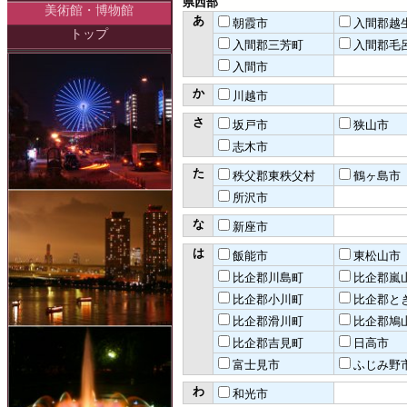
県西部
美術館・博物館
あ
朝霞市
入間郡越
トップ
入間郡三芳町
入間郡毛
入間市
か
川越市
さ
坂戸市
狭山市
志木市
た
秩父郡東秩父村
鶴ヶ島市
所沢市
な
新座市
は
飯能市
東松山市
比企郡川島町
比企郡嵐
比企郡小川町
比企郡と
比企郡滑川町
比企郡鳩
比企郡吉見町
日高市
富士見市
ふじみ野
わ
和光市