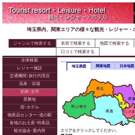
埼玉県内、関東エリアの様々な観光・レジャー・
ジャンルで検索する
名前で検索する
地図で検索する
口コミで検索する
全体検索
関東地図
日本地図
埼玉県図
レジャー施設
交通機関･旅行代理店
温泉・浴場
史跡･文学
景勝地
宿･ホテル
物産品センター･道の駅
各地のお土産･特産品
エリアをクリックしてください。
観光協会･案内所