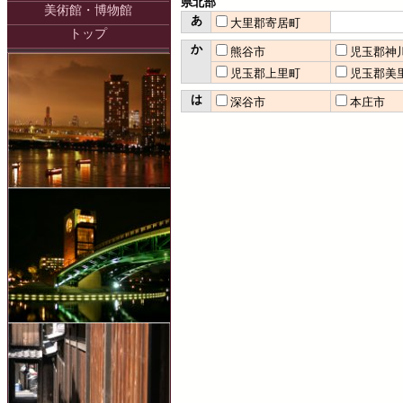
県北部
美術館・博物館
あ
大里郡寄居町
トップ
か
熊谷市
児玉郡神
児玉郡上里町
児玉郡美
は
深谷市
本庄市