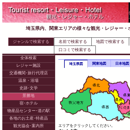
埼玉県内、関東エリアの様々な観光・レジャー・
ジャンルで検索する
名前で検索する
地図で検索する
口コミで検索する
全体検索
関東地図
日本地図
埼玉県図
レジャー施設
交通機関･旅行代理店
温泉・浴場
史跡･文学
景勝地
宿･ホテル
物産品センター･道の駅
各地のお土産･特産品
エリアをクリックしてください。
観光協会･案内所