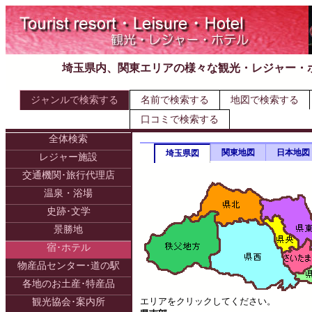
埼玉県内、関東エリアの様々な観光・レジャー・
ジャンルで検索する
名前で検索する
地図で検索する
口コミで検索する
全体検索
関東地図
日本地図
埼玉県図
レジャー施設
交通機関･旅行代理店
温泉・浴場
史跡･文学
景勝地
宿･ホテル
物産品センター･道の駅
各地のお土産･特産品
エリアをクリックしてください。
観光協会･案内所