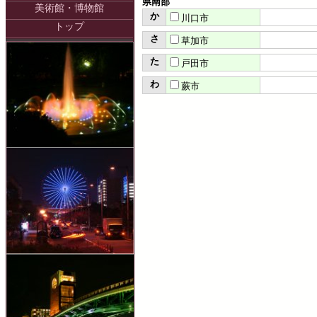
県南部
美術館・博物館
か
川口市
トップ
さ
草加市
た
戸田市
わ
蕨市