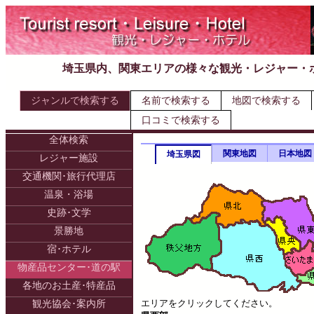
埼玉県内、関東エリアの様々な観光・レジャー・
ジャンルで検索する
名前で検索する
地図で検索する
口コミで検索する
全体検索
関東地図
日本地図
埼玉県図
レジャー施設
交通機関･旅行代理店
温泉・浴場
史跡･文学
景勝地
宿･ホテル
物産品センター･道の駅
各地のお土産･特産品
エリアをクリックしてください。
観光協会･案内所