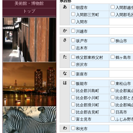
県西部
美術館・博物館
あ
朝霞市
入間郡越
トップ
入間郡三芳町
入間郡毛
入間市
か
川越市
さ
坂戸市
狭山市
志木市
た
秩父郡東秩父村
鶴ヶ島市
所沢市
な
新座市
は
飯能市
東松山市
比企郡川島町
比企郡嵐
比企郡小川町
比企郡と
比企郡滑川町
比企郡鳩
比企郡吉見町
日高市
富士見市
ふじみ野
わ
和光市