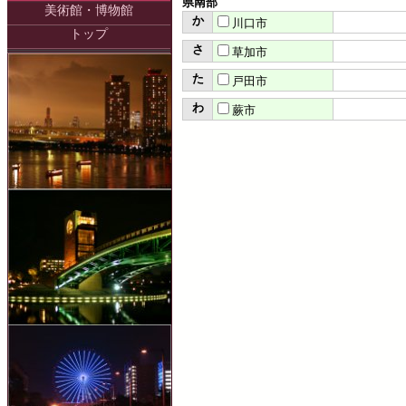
県南部
美術館・博物館
か
川口市
トップ
さ
草加市
た
戸田市
わ
蕨市