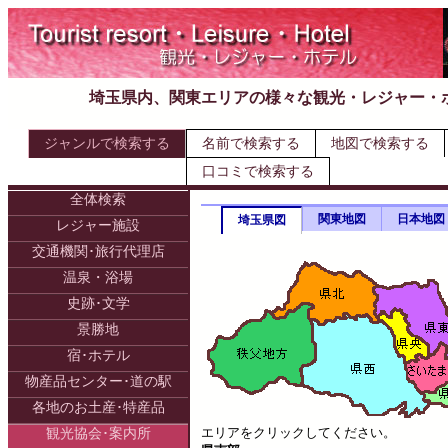
埼玉県内、関東エリアの様々な観光・レジャー・
ジャンルで検索する
名前で検索する
地図で検索する
口コミで検索する
全体検索
関東地図
日本地図
埼玉県図
レジャー施設
交通機関･旅行代理店
温泉・浴場
史跡･文学
景勝地
宿･ホテル
物産品センター･道の駅
各地のお土産･特産品
エリアをクリックしてください。
観光協会･案内所