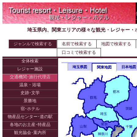
埼玉県内、関東エリアの様々な観光・レジャー・
ジャンルで検索する
名前で検索する
地図で検索する
口コミで検索する
全体検索
埼玉県図
日本地図
関東地図
レジャー施設
交通機関･旅行代理店
温泉・浴場
史跡･文学
景勝地
宿･ホテル
物産品センター･道の駅
各地のお土産･特産品
観光協会･案内所