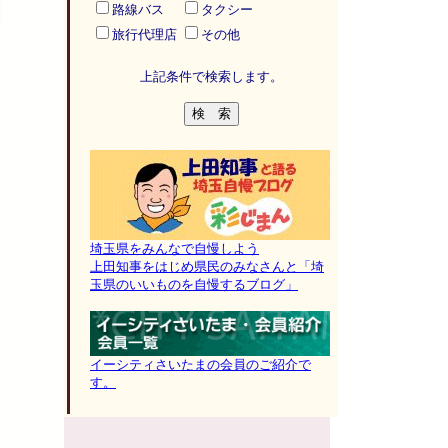
路線バス
タクシー
旅行代理店
その他
上記条件で検索します。
埼玉県をみんなで自慢しよう
上田知事をはじめ県民のみなさんと「埼
玉県のいいものを自慢するブログ」
イーシティさいたまの会員のご紹介で
す。