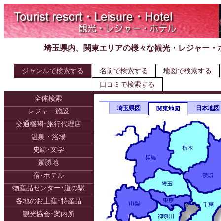
埼玉県内、関東エリアの様々な観光・レジャー・
ジャンルで検索する
名前で検索する
地図で検索する
口コミで検索する
全体検索
埼玉県図
日本地図
関東地図
レジャー施設
交通機関･旅行代理店
温泉・浴場
史跡･文学
景勝地
宿･ホテル
物産品センター･道の駅
各地のお土産･特産品
観光協会･案内所