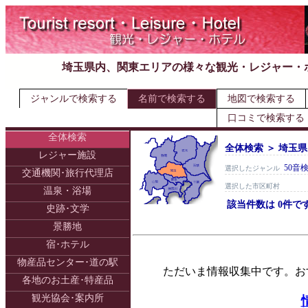
埼玉県内、関東エリアの様々な観光・レジャー・
ジャンルで検索する
名前で検索する
地図で検索する
口コミで検索する
全体検索
全体検索 ＞ 埼玉県
レジャー施設
50音
選択したジャンル
交通機関･旅行代理店
選択した市区町村
温泉・浴場
該当件数は 0件で
史跡･文学
景勝地
宿･ホテル
物産品センター･道の駅
ただいま情報収集中です。お
各地のお土産･特産品
観光協会･案内所