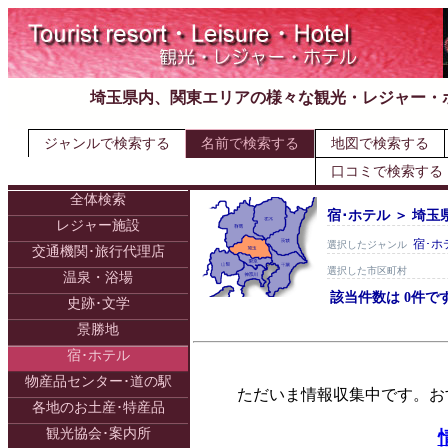
埼玉県内、関東エリアの様々な観光・レジャー・
ジャンルで検索する
名前で検索する
地図で検索する
口コミで検索する
全体検索
宿･ホテル ＞ 埼玉
レジャー施設
宿･ホ
選択したジャンル
交通機関･旅行代理店
選択した市区町村
温泉・浴場
該当件数は 0件で
史跡･文学
景勝地
宿･ホテル
物産品センター･道の駅
ただいま情報収集中です。お
各地のお土産･特産品
観光協会･案内所