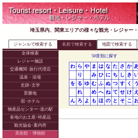
埼玉県内、関東エリアの様々な観光・レジャー
ジャンルで検索する
名前で検索する
地図で検索する
全体検索
50音別に探す
レジャー施設
わ
ら
や
ま
は
な
た
さ
か
交通機関･旅行代理店
り
み
ひ
に
ち
し
き
温泉・浴場
を
る
ゆ
む
ふ
ぬ
つ
す
く
史跡･文学
れ
め
へ
ね
て
せ
け
景勝地
ん
ろ
よ
も
ほ
の
と
そ
こ
宿･ホテル
物産品センター･道の駅
各地のお土産･特産品
観光協会･案内所
美術館・博物館