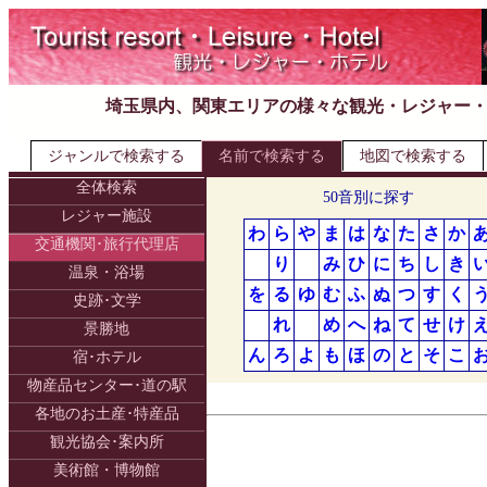
埼玉県内、関東エリアの様々な観光・レジャー
ジャンルで検索する
名前で検索する
地図で検索する
全体検索
50音別に探す
レジャー施設
わ
ら
や
ま
は
な
た
さ
か
交通機関･旅行代理店
り
み
ひ
に
ち
し
き
温泉・浴場
を
る
ゆ
む
ふ
ぬ
つ
す
く
史跡･文学
れ
め
へ
ね
て
せ
け
景勝地
ん
ろ
よ
も
ほ
の
と
そ
こ
宿･ホテル
物産品センター･道の駅
各地のお土産･特産品
観光協会･案内所
美術館・博物館