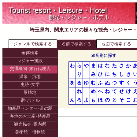
埼玉県内、関東エリアの様々な観光・レジャー
ジャンルで検索する
名前で検索する
地図で検索する
全体検索
50音別に探す
レジャー施設
わ
ら
や
ま
は
な
た
さ
か
交通機関･旅行代理店
り
み
ひ
に
ち
し
き
温泉・浴場
を
る
ゆ
む
ふ
ぬ
つ
す
く
史跡･文学
れ
め
へ
ね
て
せ
け
景勝地
ん
ろ
よ
も
ほ
の
と
そ
こ
宿･ホテル
物産品センター･道の駅
各地のお土産･特産品
観光協会･案内所
美術館・博物館