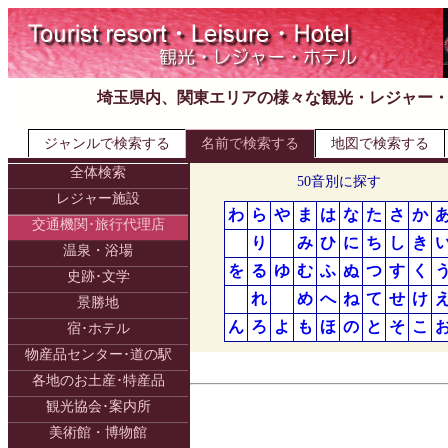
埼玉県内、関東エリアの様々な観光・レジャー
ジャンルで検索する
名前で検索する
地図で検索する
全体検索
50音別に探す
レジャー施設
わ
ら
や
ま
は
な
た
さ
か
交通機関･旅行代理店
り
み
ひ
に
ち
し
き
温泉・浴場
を
る
ゆ
む
ふ
ぬ
つ
す
く
史跡･文学
れ
め
へ
ね
て
せ
け
景勝地
ん
ろ
よ
も
ほ
の
と
そ
こ
宿･ホテル
物産品センター･道の駅
各地のお土産･特産品
観光協会･案内所
美術館・博物館