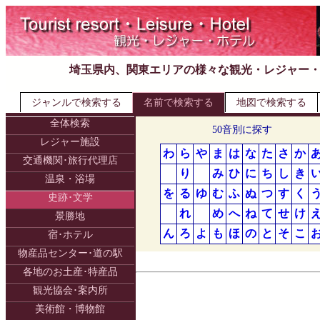
埼玉県内、関東エリアの様々な観光・レジャー
ジャンルで検索する
名前で検索する
地図で検索する
全体検索
50音別に探す
レジャー施設
わ
ら
や
ま
は
な
た
さ
か
交通機関･旅行代理店
り
み
ひ
に
ち
し
き
温泉・浴場
を
る
ゆ
む
ふ
ぬ
つ
す
く
史跡･文学
れ
め
へ
ね
て
せ
け
景勝地
ん
ろ
よ
も
ほ
の
と
そ
こ
宿･ホテル
物産品センター･道の駅
各地のお土産･特産品
観光協会･案内所
美術館・博物館