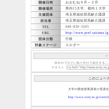
おおむね９月～２月
開催日時
県内15大学、都内１大学
開催場所
埼玉県福祉部高齢介護課
主催団体
埼玉県福祉部高齢介護課
担当者
048･830･3263
TEL
http://www.pref.saitama.lg
URL
行政
団体分類
エルダー
対象ステージ
－
自分のブログに貼り付けて紹介するこ
テキスト
このニュー
大学の開放授業講座の受講
http://www.ecity.ne.jp/i/arti