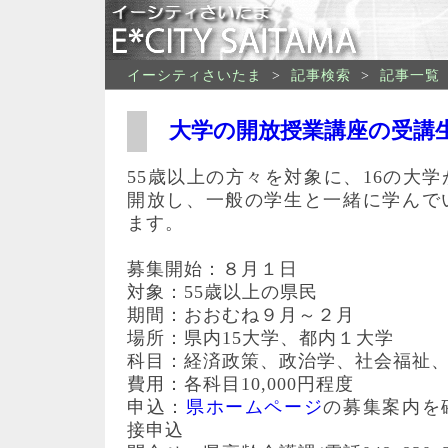
イーシティさいたま
>
記事検索
>
記事一覧
大学の開放授業講座の受講
55歳以上の方々を対象に、16の大
開放し、一般の学生と一緒に学んで
ます。
募集開始：８月１日
対象：55歳以上の県民
期間：おおむね９月～２月
場所：県内15大学、都内１大学
科目：経済政策、政治学、社会福祉
費用：各科目10,000円程度
申込：
県ホームページ
の募集案内を
接申込