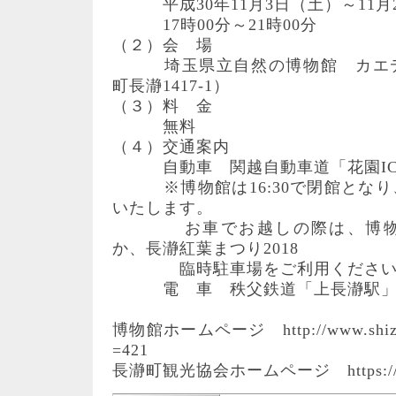
平成30年11月3日（土）～11月
17時00分～21時00分
（２）会 場
埼玉県立自然の博物館 カエデ
町長瀞1417-1）
（３）料 金
無料
（４）交通案内
自動車 関越自動車道「花園IC」
※博物館は16:30で閉館となり
いたします。
お車でお越しの際は、博物館
か、長瀞紅葉まつり2018
臨時駐車場をご利用ください
電 車 秩父鉄道「上長瀞駅」か
博物館ホームページ http://www.shizen.s
=421
長瀞町観光協会ホームページ https://www.