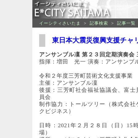
イーシティさいたま
>
記事検索
>
記事一覧
東日本大震災復興支援チャ
アンサンブル凜 第２３回定期演奏会 
指揮：増田 光一 演奏：アンサンブ
令和２年度三芳町芸術文化支援事業
主催：アンサンブル凜
後援：三芳町社会福祉協議会、富士
員会
制作協力：トールツリー（株式会社
クビジネス）
日時：2021年２月２８日（日）15時
場）