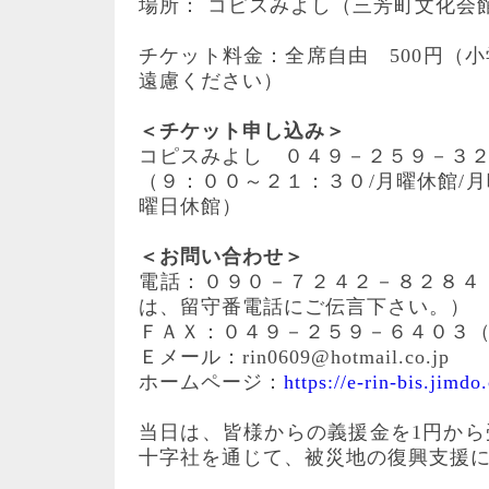
場所： コピスみよし（三芳町文化会
チケット料金：全席自由 500円（
遠慮ください）
＜チケット申し込み＞
コピスみよし ０４９－２５９－３
（９：００～２１：３０/月曜休館/
曜日休館）
＜お問い合わせ＞
電話：０９０－７２４２－８２８４
は、留守番電話にご伝言下さい。）
ＦＡＸ：０４９－２５９－６４０３（9:0
Ｅメール：rin0609@hotmail.co.jp
ホームページ：
https://e-rin-bis.jimdo
当日は、皆様からの義援金を1円か
十字社を通じて、被災地の復興支援