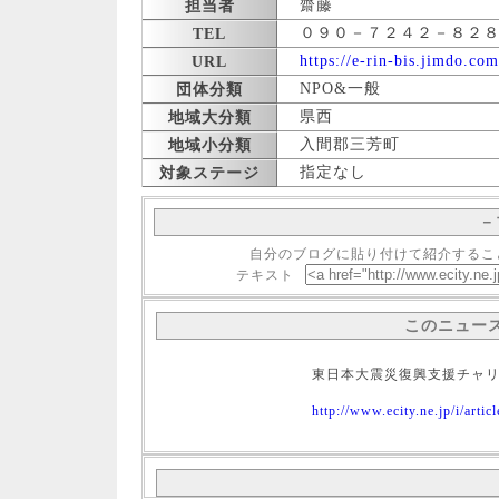
齋藤
担当者
０９０－７２４２－８２
TEL
https://e-rin-bis.jimdo.com
URL
NPO&一般
団体分類
県西
地域大分類
入間郡三芳町
地域小分類
指定なし
対象ステージ
－
自分のブログに貼り付けて紹介するこ
テキスト
このニュー
東日本大震災復興支援チャ
http://www.ecity.ne.jp/i/arti